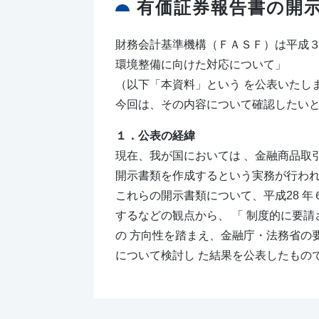
有価証券報告書の開
財務会計基準機構（ＦＡＳＦ）は平成
環境整備に向けた対応について」
（以下「本資料」という を公表いたし
今回は、その内容について確認したい
１．公表の経緯
現在、我が国においては 、金融商品取
開示書類を作成するという実務が行わ
これらの開示書類について、平成28 
するなどの観点から、 「 制度的に要
の 方向性を踏まえ、金融庁・法務省の
について検討し た結果を公表したもの