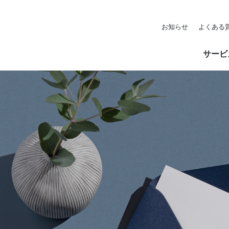
お知らせ
よくある
サービ
監査業務
ご挨拶
IPO監査・支援業
経営理念
東光有限責任監査法人の独自性
リファード業務
法人概要
コンサルティン
社員紹介