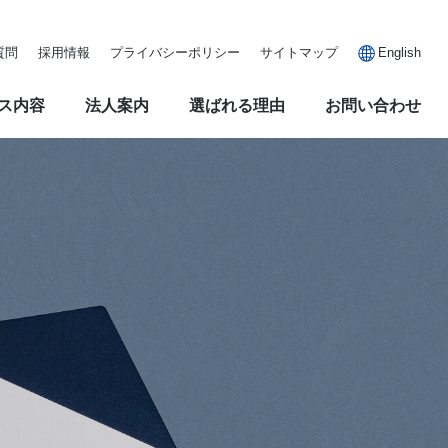
質問
採用情報
プライバシーポリシー
サイトマップ
English
ス内容
法人案内
選ばれる理由
お問い合わせ
務
学校法人・公益法人監査
組織図
東光有限責任監査法人の強み
グ