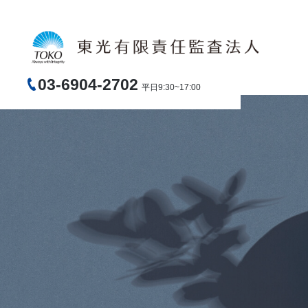
03-6904-2702
平日9:30~17:00
サービス内容
法人案内
選ばれる理由
東光有限責任監査法人では、経験豊富な公認会計士がプロフ
東光有限責任監査法人は東京都新宿区に本部所在地を置く、
東光有限責任監査法人が支持され選ばれる理由、その「強
ェッショナルなサービスを提供いたします。
公認会計士のプロフェッショナルチームです。
み」をご紹介します。