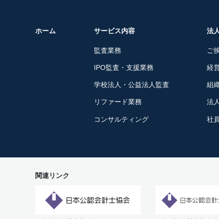
ホーム
サービス内容
法
監査業務
ご
IPO監査・支援業務
経
学校法人・公益法人監査
組
リファード業務
法
コンサルティング
社
関連リンク